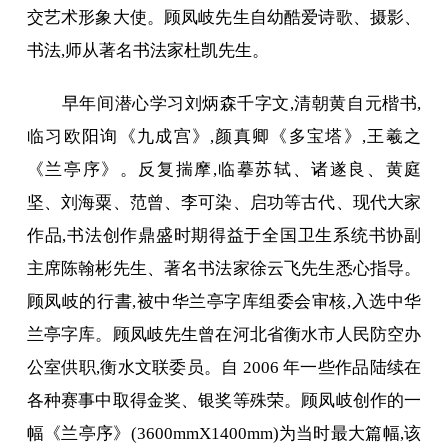
交艺术形象大使。顾凤岐先生自幼酷爱诗歌、摄影、
书法,师从著名书法家杜凯先生。
早年间潜心学习刘炳森千字文,清朝黄自元楷书,
临习欧阳询《九成宫》,颜真卿《多宝塔》,王羲之
《兰亭序》。反复揣摩,临摹苏轼、诸遂良、黄庭
坚、刘海粟、范曾、李可染、启功等古代、现代大家
作品,书法创作鼎盛时期得益于全国卫生系统书协副
主席陈翰彬先生、著名书法家徐云飞先生悉心指导。
顾凤岐的行書,被中华兰亭字库组委会审核,入选中华
兰亭字库。顾凤岐先生曾在河北省衡水市人民防空办
公室供职,衡水文联委员。自 2006 年一些作品陆续在
各种赛事中取得金奖、银奖等殊荣。顾凤岐创作的一
幅《兰亭序》(3600mmX1400mm)为当时最大篇幅,该