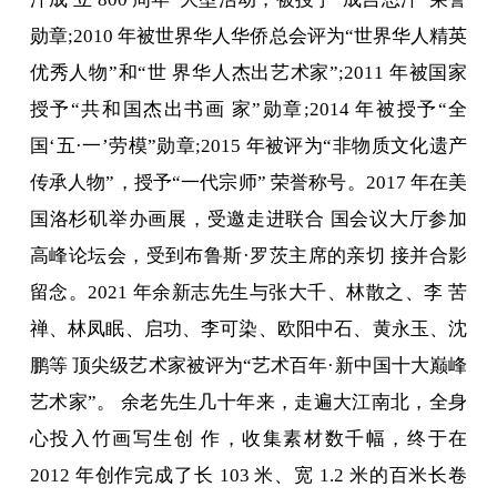
勋章;2010 年被世界华人华侨总会评为“世界华人精英
优秀人物”和“世 界华人杰出艺术家”;2011 年被国家
授予“共和国杰出书画 家”勋章;2014 年被授予“全
国‘五·一’劳模”勋章;2015 年被评为“非物质文化遗产
传承人物”，授予“一代宗师” 荣誉称号。2017 年在美
国洛杉矶举办画展，受邀走进联合 国会议大厅参加
高峰论坛会，受到布鲁斯·罗茨主席的亲切 接并合影
留念。2021 年余新志先生与张大千、林散之、李 苦
禅、林凤眠、启功、李可染、欧阳中石、黄永玉、沈
鹏等 顶尖级艺术家被评为“艺术百年·新中国十大巅峰
艺术家”。 余老先生几十年来，走遍大江南北，全身
心投入竹画写生创 作，收集素材数千幅，终于在
2012 年创作完成了长 103 米、宽 1.2 米的百米长卷