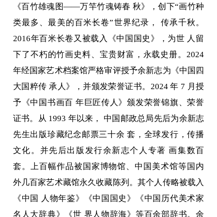
《百竹雄魂图——万竿竹魂铸春 秋》，创下“画竹种
类最多、最美的百米长卷”世界纪录， 传承千秋。
2016年百米长卷又被载入《中国国史》，为世 人留
下了不朽的竹画史料、宝贵财富，永载史册。2024
年经国家艺术档案馆严格审评授予余新志为《中国四
大国粹传 承人》，并颁发荣誉证书。2024 年 7 月授
予《中国书画百 年巨匠传人》颁发荣誉锦旗、荣誉
证书。从 1993 年以来， 中国邮政总局先后为余新志
先生出版珍藏纪念邮票三十余 套，全球发行，传播
文化。并先后出版发行余新志个人专著 画集数百
套。上百幅作品被国家博物馆、中国美术馆等国内
外几百家艺术藏馆永久收藏陈列。其个人传略被载入
《中国 人物年鉴》《中国国史》《中国历代美术家
名人大辞典》《世 界人物辞海》等百余部辞书。余