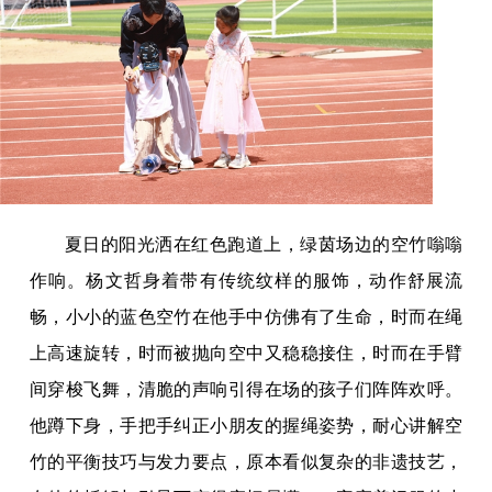
夏日的阳光洒在红色跑道上，绿茵场边的空竹嗡嗡
作响。杨文哲身着带有传统纹样的服饰，动作舒展流
畅，小小的蓝色空竹在他手中仿佛有了生命，时而在绳
上高速旋转，时而被抛向空中又稳稳接住，时而在手臂
间穿梭飞舞，清脆的声响引得在场的孩子们阵阵欢呼。
他蹲下身，手把手纠正小朋友的握绳姿势，耐心讲解空
竹的平衡技巧与发力要点，原本看似复杂的非遗技艺，