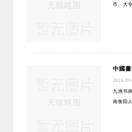
市。大专文
中國書
2024-09
九洲书
南衡阳人