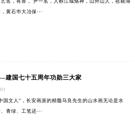
，艺名，有香， 尹一名，人称江城烙神，山外山人，祖籍湖
，黄石巿大冶保···
—建国七十五周年功勋三大家
-01
的中国文人”，长安画派的精髓马良先生的山水画无论是水
、青绿、工笔还···