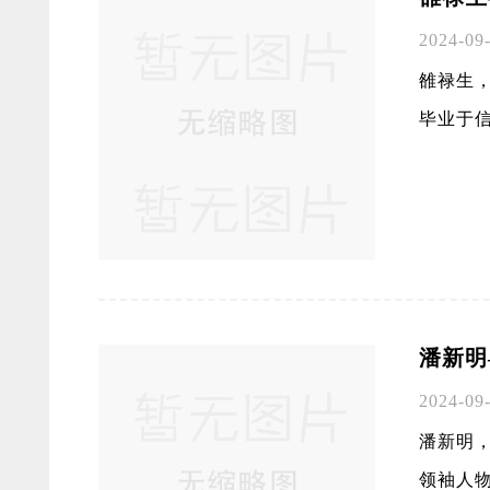
2024-09
雒禄生
毕业于信
​潘新
2024-09
潘新明，
领袖人物